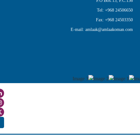
P.O Box:13
Tel: +968
Fax: +968
E-mail: amlaak@amlaak
Login