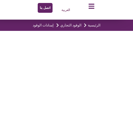
اتصل بنا
العربية
الرئيسية
الوقود التجاري
إمدادات الوقود
دات الوقود
الشركة منذ تأسيسها على توفير الوقود التجاري لجميع
اء في السلطنة، وذلك وفقًا لمعايير الصحة والسلامة
ئة. بما في ذلك المناطق الجبلية والساحلية والرملية، من
نظام يعتمد على أفضل السائقين وأحدث المركبات.