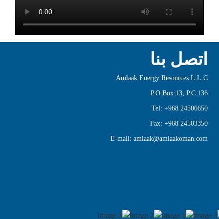
 بنا
Amlaak Energy Resour
P.O Box:13
Tel: +968
Fax: +968
E-mail: amlaak@amlaak