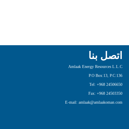
 بنا
Amlaak Energy Resour
P.O Box:13
Tel: +968
Fax: +968
E-mail: amlaak@amlaak